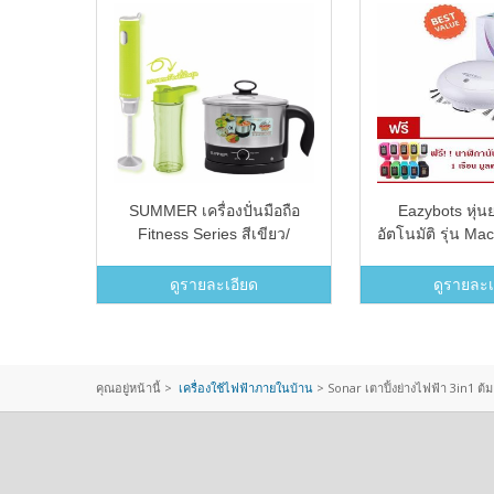
นไอน้ำ
SUMMER เครื่องปั่นมือถือ
Eazybots หุ่นย
GC7035
Fitness Series สีเขียว/
อัตโนมัติ รุ่น M
SUMMER Magic Pot สี
นาฬิกานั
เงิน(Green 1-500ml)
ดูรายละเอียด
ดูรายละเ
คุณอยู่หน้านี้ >
เครื่องใช้ไฟฟ้าภายในบ้าน
>
Sonar เตาปิ้งย่างไฟฟ้า 3in1 ต้ม 