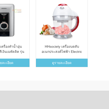
ครื่องทำน้ำอุ่น
HHsociety เครื่องบดสับ
shop
ีเงินเมทัลลิค รุ่น
อเนกประสงค์ไฟฟ้า Electric
Clot
45VS.MSI
quick chopper รุ่น QC-01 (สี
แฟชั่น
แดง)
ายละเอียด
ดูรายละเอียด