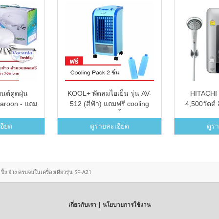
นต์ดูดฝุ่น
KOOL+ พัดลมไอเย็น รุ่น AV-
HITACHI เ
acaroon - แถม
512 (สีฟ้า) แถมฟรี cooling
4,500วัตต์ ส
บก้าว
pack 2 ชิ้น
HES-
อียด
ดูรายละเอียด
ดูร
ปิ้ง ย่าง ครบจบในเครื่องเดียวรุ่น SF-A21
เกี่ยวกับเรา | นโยบายการใช้งาน