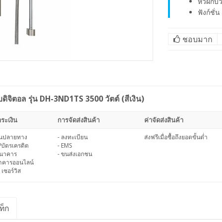
หัวฝักบั
ฟังก์ชั่
ชอบมาก
ิจิตอล รุ่น DH-3ND1TS 3500 วัตต์ (สีเงิน)
ระเงิน
การจัดส่งสินค้า
ค่าจัดส่งสินค้า
งินปลายทาง
- ลงทะเบียน
ส่งฟรีเมื่อซื้อถึงยอดขั้นต่ำ
/บัตรเครดิต
- EMS
ธนาคาร
- ขนส่งเอกชน
นาคารออนไลน์
 เซอร์วิส
ท็ก