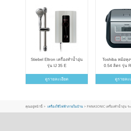
บพกพา -
Stiebel Eltron เครื่องทำน้ำอุ่น
Toshiba หม้อหุง
รุ่น IJ 35 E
0.54 ลิตร รุ่น
(สีดำ
ดูรายละเอียด
ดูรายละเ
คุณอยู่หน้านี้ >
เครื่องใช้ไฟฟ้าภายในบ้าน
>
PANASONIC เครื่องทำน้ำอุ่น ระบ