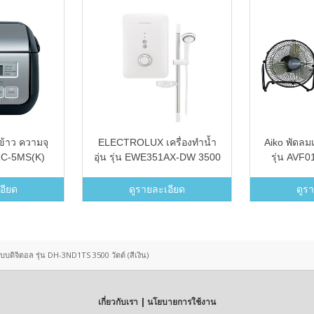
ข้าว ความจุ
ELECTROLUX เครื่องทำน้ำ
Aiko พัดลมเ
 RC-5MS(K)
อุ่น รุ่น EWE351AX-DW 3500
รุ่น AVF01
)
Watt (สีขาว)
อียด
ดูรายละเอียด
ดูร
บดิจิตอล รุ่น DH-3ND1TS 3500 วัตต์ (สีเงิน)
เกี่ยวกับเรา | นโยบายการใช้งาน