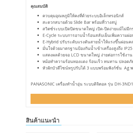
คุณสมบัติ
ควบคุมอุณหภูมิให้คงที่ด้วยระบบอิเล็กทรอนิกส์
สะดวกสบายด้วย Slide Bar พร้อมที่วางสบู่
สวิตซ์ระบบเปิดปิดขนาดใหญ่ เปิด-ปิดง่ายแม้ไม่มี
E-Cycle ระบบการอาบน้ำร้อนสลับเย็นเพิ่มความผ่อ
E-Hybrid ปรับระดับแรงดันสายน้ำให้แรงขึ้นผ่อน
มั่นใจด้วยมาตรฐานป้องกันน้ำเข้าเครื่องสูงถึง IP
แสดงผลด้วยจอ LCD ขนาดใหญ่ ง่ายต่อการใช้งาน
หม้อทำความร้อนทองแดง ร้อนเร็ว ทนทาน ปลอดภั
หัวฝักบัวดีไซน์หรูปรับได้ 3 แบบพร้อมฟังก์ชั่น Ag 
PANASONIC เครื่องทำน้ำอุ่น ระบบดิจิตอล รุ่น DH-3ND1TS 
สินค้าแนะนำ