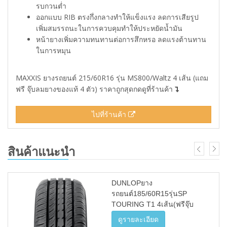
รบกวนต่ำ
ออกแบบ RIB ตรงกึ่งกลางทำให้แข็งแรง ลดการเสียรูป
เพิ่มสมรรถนะในการควบคุมทำให้ประหยัดน้ำมัน
หน้ายางเพิ่มความทนทานต่อการสึกหรอ ลดแรงต้านทาน
ในการหมุน
MAXXIS ยางรถยนต์ 215/60R16 รุ่น MS800/Waltz 4 เส้น (แถม
ฟรี จุ๊บลมยางของแท้ 4 ตัว) ราคาถูกสุดกดดูที่ร้านค้า
ไปที่ร้านค้า
สินค้าแนะนำ
DUNLOPยาง
รถยนต์185/60R15รุ่นSP
TOURING T1 4เส้น(ฟรีจุ๊บ
ลม4ตัว)
ดูรายละเอียด