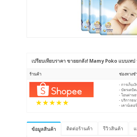
เปรียบเทียบราคา
ขายยกลัง! Mamy Poko แบบเทป รุ่
ร้านค้า
ช่องทางชำ
- การเก็บเ
- บัตรเดบิต
- โอนผ่าน
- บริการธ
- เคาน์เตอร์
ติดต่อร้านค้า
รีวิว
สินค้า
แ
ข้อมูล
สินค้า