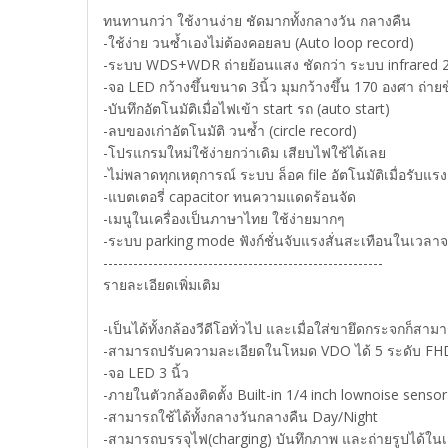
ทนทานกว่า ใช้งานง่าย ชัดมากทั้งกลางวัน กลางคืน
-ใช้ง่าย วนซ้ำเองไม่ต้องคอยลบ (Auto loop record)
-ระบบ WDS+WDR ถ่ายย้อนแสง ชัดกว่า ระบบ infrared 2
-จอ LED กว้างขึ้นขนาด 3นิ้ว มุมกว้างขึ้น 170 องศา ถ่า
-บันทึกอัตโนมัติเมื่อไฟเข้า start รถ (auto start)
-ลบของเก่าอัตโนมัติ วนซ้ำ (circle record)
-โปรแกรมใหม่ใช้ง่ายกว่าเดิม เสียบไฟใช้ได้เลย
-ไม่พลาดทุกเหตุการณ์ ระบบ ล็อค file อัตโนมัติเมื่อรับแ
-แบตเตอรี่ capacitor ทนความแดดร้อนจัด
-เมนูในเครื่องเป็นภาษาไทย ใช้ง่ายมากๆ
-ระบบ parking mode ฟังก์ชั่นจับแรงสั่นสะเทือนในเวล
--------------------------------------------------------
รายละเอียดเพิ่มเติม
-เป็นได้ทั้งกล้องวีดีโอทั่วไป และเมื่อใส่ขายึดกระจกก็สา
-สามารถปรับความละเอียดในโหมด VDO ได้ 5 ระดับ F
-จอ LED 3 นิ้ว
-ภายในตัวกล้องติดตั้ง Built-in 1/4 inch lownoise s
-สามารถใช้ได้ทั้งกลางวันกลางคืน Day/Night
-สามารถบรรจุไฟ(charging) บันทึกภาพ และถ่ายรูปได้ในเ