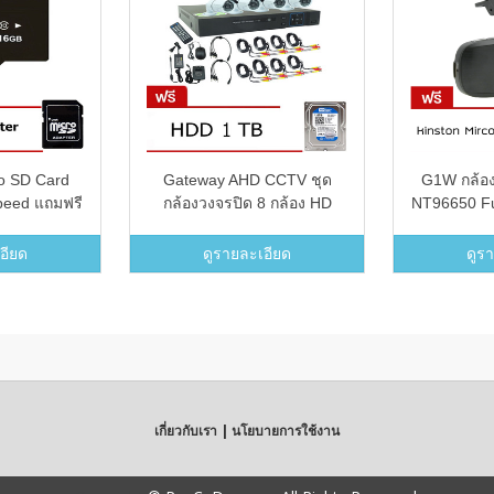
ro SD Card
Gateway AHD CCTV ชุด
G1W กล้อ
peed แถมฟรี
กล้องวงจรปิด 8 กล้อง HD
NT96650 Ful
dapter
AHD KIT 1.3 รุ่น 668 (White)
memory
Free HDD 1 TB
อียด
ดูรายละเอียด
ดูร
เกี่ยวกับเรา | นโยบายการใช้งาน