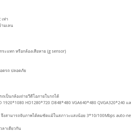
 เท่า
ยข้ามเลน
รงกระแทก หรือกล้องเสียหาย (g sensor)
าจอดรถ ปลอดภัย
มารถเป็นกล้องถ่ายวีดีโอภายในรถได้
HD 1920*1080 HD1280*720 D848*480 VGA640*480 QVGA320*240 และ ใ
ensor จึงสามารถจับภาพได้คมชัดแม้ในสภาวะแสงน้อย 3*10/100Mbps auto-n
วลาเดียวกัน