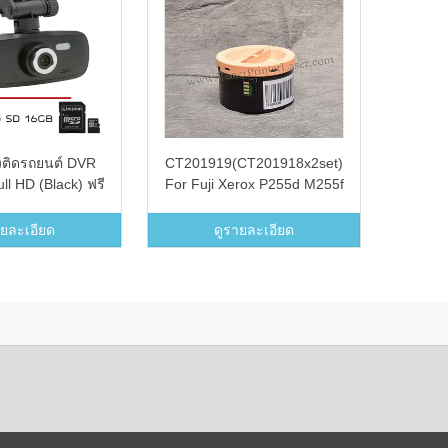
งติดรถยนต์ DVR
CT201919(CT201918x2set)
Mores
l HD (Black) ฟรี
For Fuji Xerox P255d M255f
รุ่น 
 card 16Gb
M255z Toner Printer
Laser(New Cartridge) ตลับ
ายละเอียด
ดูรายละเอียด
หมึก