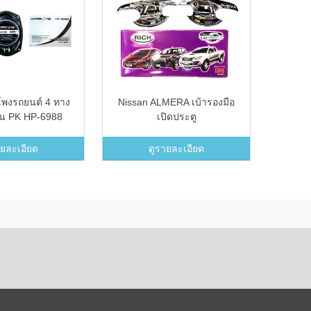
พงรถยนต์ 4 ทาง
Nissan ALMERA เบ้ารองมือ
Uni 
ุ่น PK HP-6988
เปิดประตู
กระบะ 
ไฮ
ายละเอียด
ดูรายละเอียด