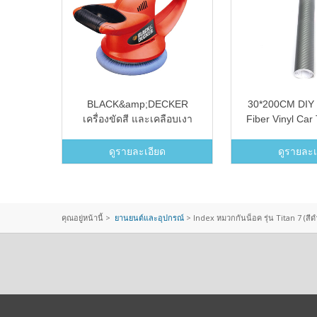
aning
BLACK&amp;DECKER
30*200CM DIY
้างรถ
เครื่องขัดสี และเคลือบเงา
Fiber Vinyl Car
6&quot; 152มม. รุ่น
Sheet Film Sti
KP600&quot;
Roll (SILVER
ดูรายละเอียด
ดูรายละเ
คุณอยู่หน้านี้ >
ยานยนต์และอุปกรณ์
>
Index หมวกกันน็อค รุ่น Titan 7 (สีด