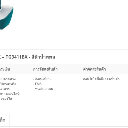
X – TG3411BX - สีฟ้าน้ำทะเล
ระเงิน
การจัดส่งสินค้า
ค่าจัดส่งสินค้า
งินปลายทาง
- ลงทะเบียน
ส่งฟรีเมื่อซื้อถึงยอดขั้นต่ำ
/บัตรเครดิต
- EMS
ธนาคาร
- ขนส่งเอกชน
นาคารออนไลน์
 เซอร์วิส
ท็ก