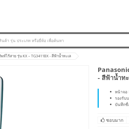
ท์ไร้สาย รุ่น KX – TG3411BX - สีฟ้าน้ำทะเล
Panasonic
- สีฟ้าน้ำท
หน้าจอ 
รองรับบ
บันทึกช
ชอบมาก