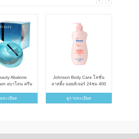
eauty Abalone
Johnson Body Care โลชั่น
GIRLY 
eam อบาโลน ครีม
ลาสติ้ง มอยส์เจอร์ 24ชม 400
รียว 50 g.
มล
ายละเอียด
ดูรายละเอียด