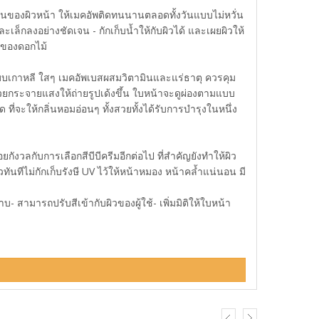
่มชื้นของผิวหน้า ให้เมคอัพติดทนนานตลอดทั้งวันแบบไม่หวั่น
เล็กลงอย่างชัดเจน - กักเก็บน้ำให้กับผิวได้ และเผยผิวให้
อมของดอกไม้
แบบเกาหลี ใสๆ เมคอัพเบสผสมวิตามินและแร่ธาตุ ควรคุม
่วยกระจายแสงให้ถ่ายรูปเด้งขึ้น ใบหน้าจะดูผ่องตามแบบ
่จะให้กลิ่นหอมอ่อนๆ ทั้งสวยทั้งได้รับการบำรุงในหนึ่ง
กังวลกับการเลือกสีบีบีครีมอีกต่อไป ที่สำคัญยังทำให้ผิว
ทีไม่กักเก็บรังษี UV ไว้ให้หน้าหมอง หน้าคล้ำแน่นอน มี
ามารถปรับสีเข้ากับผิวของผู้ใช้- เพิ่มมิติให้ใบหน้า