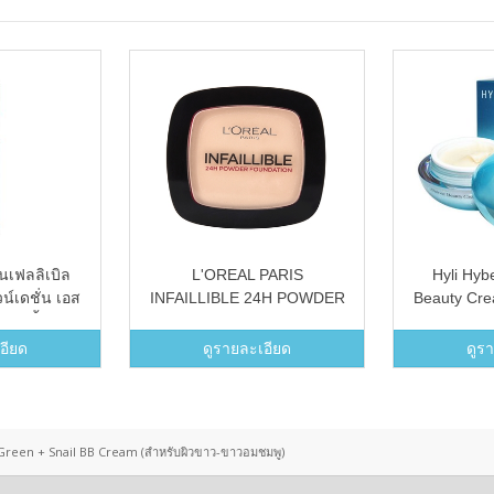
ินเฟลลิเบิล
L'OREAL PARIS
Hyli Hyb
์เดชั่น เอส
INFAILLIBLE 24H POWDER
Beauty Cr
นชนิดน้ำ เฉด
FOUNDATION 123 WARM
หน้าเ
รเดียนท์ เบจ
VANILLA VANILLE 9 g
อียด
ดูรายละเอียด
ดูร
39;OREAL
LIBLE 24H
OUNDATION
IGE ECLAT
reen + Snail BB Cream (สำหรับผิวขาว-ขาวอมชมพู)
GE 30 ml