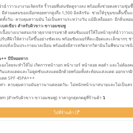
ด! ผิวฉ่ำวาวเงางามเจิดจรัส ริ้วรอยที่เด่นชัดดูจางลง พร้อมทั้งช่วยคงความชุ
มีส่วนผสมของเมือกหอยทากสูงถึง 1,500 มิลลิกรัม- ช่วยให้รูขุมขนตื้นขึ้นและ
ั้งวัน- ควบคุมความมัน ไม่เป็นคราบระหว่างวัน แม้มีเหงื่อออก- มีกลิ่นห
บสเขียว สำหรับผิวขาว-ขาวอมชมพู
เบสเนื้อบางเบาผสมแร่ธาตุจากธรรมชาติ ผสมชิมเมอร์ให้ใบหน้าลุกส์ฉ่ำวาว
ับสีผิวให้สว่างใสขึ้นอย่างชัดเจน พร้อมชิมเมอร์ที่ละเอียดและเล็กมากๆ ช
่งปลั่งเป็นประกายนวลเนียน พร้อมยังมีสารสกัดจากวิตามินในพืชนานาชนิด ที
++ บีบีหอยทาก
ใช้เองโดยจะทำให้ไม่ เกิดการหน้าวอก หน้าเวอร์ หน้าลอย คอดำ และไม่ต้องคอย
งกันแสงแดดและไม่ดูดซับแสงแดดอีกด้วยพร้อมทั้งสะท้อนแสงแดด ออกจากผิวทัน
กันแดด SPF 45PA+++
เท่า- ควบคุมความมันยาวนานตลอดวัน- ไม่หนักหน้าเบาสบายและไม่เป็นคราบ- ส
m (สำหรับผิวขาว-ขาวอมชมพู) ราคาถูกสุดกดดูที่ร้านค้า
ไปที่ร้านค้า