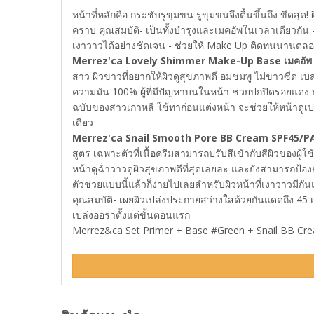
หน้าที่หลักคือ กระชับรูขุมขน รูขุมขนจึงตื้นขึ้นถึง ขีดสุ
คราบ คุณสมบัติ- เป็นทั้งบำรุงและเมคอัพในเวลาเดียวกัน - 
เงาวาวได้อย่างชัดเจน - ช่วยให้ Make Up ติดทนนานตลอดท
Merrez'ca Lovely Shimmer Make-Up Base เมคอัพ เ
สาว ผิวขาวที่อยากให้ผิวดูสุขภาพดี อมชมพู ไม่ขาวซีด 
ความมัน 100% ผู้ที่มีปัญหาบนในหน้า ช่วยปกปิดรอยแดง ปร
ฉบับของสาวเกาหลี ใช้ทาก่อนแต่งหน้า จะช่วยให้หน้าดูเปล
เดียว
Merrez'ca Snail Smooth Pore BB Cream SPF45/PA
สูตร เฉพาะตัวที่เนื้อครีมสามารถปรับสีเข้ากับสีผิวของผู้
หน้าดูฉ่ำวาวดูผิวสุขภาพดีที่สุดเลยละ และยังสามารถป้อ
ตัวช่วยแบบนี้แล้วก็ง่ายไปเลยสำหรับผิวหน้าที่เงาวาวมี
คุณสมบัติ- เผยผิวเปล่งประกายสว่างใสด้วยกันแดดถึง 45 
เปล่งออร่าตั้งแต่ขั้นตอนแรก
Merrez&ca Set Primer + Base #Green + Snail BB Crea