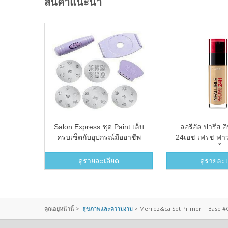
สินค้าแนะนำ
 ด้ามจับ
Salon Express ชุด Paint เล็บ
ลอรีอัล ปารีส อ
Wรุ่น K-
ครบเซ็ตกับอุปกรณ์มืออาชีพ
24เอช เฟรช ฟาวน
พีเอฟ 18 รองพื้
150 เบจ อีแคลท เ
ดูรายละเอียด
ดูรายละเ
30 มล. L&#0
PARIS INFAIL
STAY FRESH F
SPF18 150 BE
คุณอยู่หน้านี้ >
สุขภาพและความงาม
>
Merrez&ca Set Primer + Base #G
RADIANT BEI