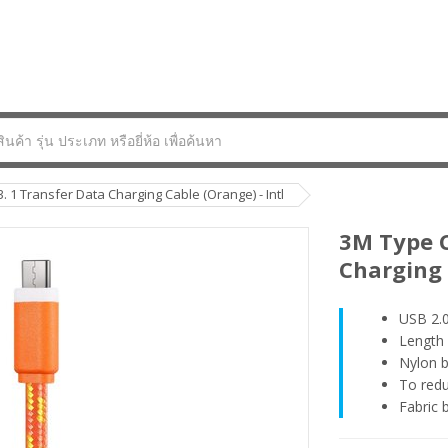
. 1 Transfer Data Charging Cable (Orange) - Intl
3M Type C
Charging 
USB 2.
Length 
Nylon b
To redu
Fabric b