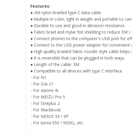
Features:
● 3M nylon braided type C data cable.
● Multiple in color, light in weight and portable to carr
● Durable to use and good in abrasion resistance.
● Fabric braid and mylar foil shielding to reduce EM / 
● Connect phones to the computer's USB port for effi
● Connect to the USB power adapter for convenient c
● High quality braided fabric noodle style cable helps
● It is reversible that can be plugged in both ways.
● Length of the cable: 3M
● Compatible to all devices with type C interface.
- For N1
- For Zuk z1
- For xiaomi 4c
- For MEIZU Pro 5
- For Oneplus 2
- For Mackbook.
- For NEXUS 5X / 6P
- For lumia 950 / 950XL, etc.