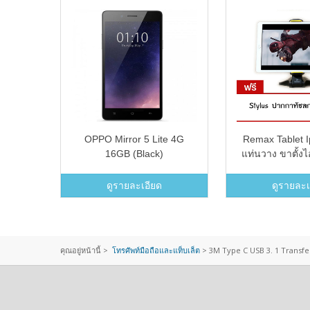
 2016
OPPO Mirror 5 Lite 4G
Remax Tablet I
hite)
16GB (Black)
แท่นวาง ขาตั้งไ
rBank
แทปเลต (black) 
สกรี
ดูรายละเอียด
ดูรายละเ
คุณอยู่หน้านี้ >
โทรศัพท์มือถือและแท็บเล็ต
>
3M Type C USB 3. 1 Transfer