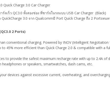
3.0 Quick Charge 3.0 Car Charger
ชาร์จเร็ว QC3.0 ทั้งสองช่อง ที่ชาร์จในรถแบบ USB Car Charger (Black)
่าสุด QuickCharge 3.0 จาก Qualcommมี Port Quick Charge ถึง 2 Portsท
(QC3.0 2 Ports)
 than conventional charging. Powered by INOV (Intelligent Negotiatio
 to 45% more efficient than Quick Charge 2.0 & compatible with a ful
s to provide the safest maximum recharge rate with up to 2.4A of de
h headphones or speakers, smartwatches, dash cams, etc.
t your devices against excessive current, overheating, and overcharging