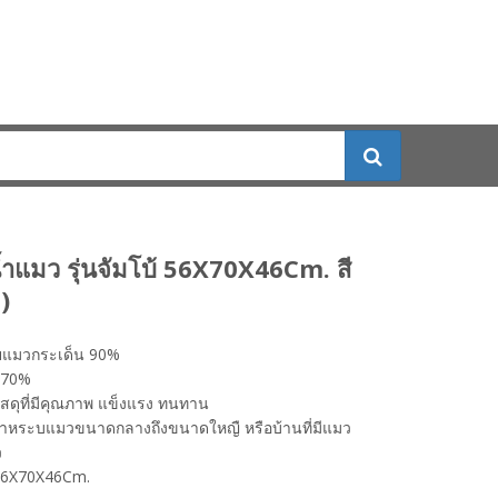
้ำแมว รุ่นจัมโบ้ 56X70X46Cm. สี
)
ยแมวกระเด็น 90%
 70%
สดุที่มีคุณภาพ แข็งแรง ทนทาน
ำหระบแมวขนาดกลางถึงขนาดใหญื หรือบ้านที่มีแมว
ว
56X70X46Cm.