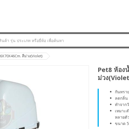
56X70X46Cm. สีม่วง(Violet)
Pet8 ห้องน
ม่วง(Violet
กันทรา
ลดกลิ่น
ทำจากวั
เหมาะส
หลายตั
ขนาด 