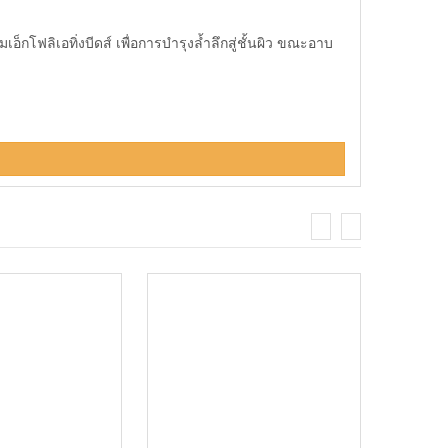
กโฟลิเอทิ่งบีดส์ เพื่อการบำรุงล้ำลึกสู่ชั้นผิว ขณะอาบ