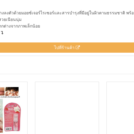
งตัวด้วยมอยซ์เจอร์ไรเซอร์และสารบำรุงที่มีอยู่ในผิวตามธรรมชาติ พร้อมเอ็
สวยเนียนนุ่ม
แตกต่างจากภาพเล็กน้อย
า
ไปที่ร้านค้า