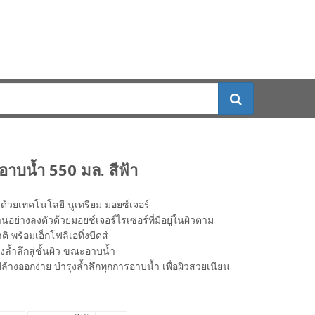
าบน้ำ 550 มล. สีฟ้า
ด้วยเทคโนโลยี นูเทรียม มอยซ์เจอร์
อย่างลงตัวด้วยมอยซ์เจอร์ไรเซอร์ที่มีอยู่ในผิวตาม
ิ พร้อมเอ็กโฟลิเอทิ่งบีดส์
งล้ำลึกสู่ชั้นผิว ขณะอาบน้ำ
่ล้างออกง่าย บำรุงล้ำลึกทุกการอาบน้ำ เพื่อผิวสวยเนียน