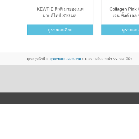
์เมน คูล
KEWPIE คิวพี มายองเนส
Collagen Pink
มล
มายด์ไทป์ 310 มล.
เจน พิ้งค์ เจ
สำหรับคนสูบบ
Suphamas ผงขัด
ดูรายละเอียด
ดูรายละเ
สุภมา
คุณอยู่หน้านี้ >
สุขภาพและความงาม
>
DOVE ครีมอาบน้ำ 550 มล. สีฟ้า