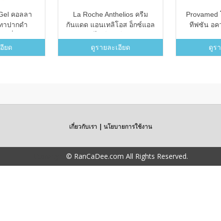
 Gel คอลลา
La Roche Anthelios ครีม
Provamed 
ล ทาปากดำ
กันแดด แอนเทลิโอส อ็กซ์แอล
ทีฟซัน อค
ุหรี่ ฟรี
อัลตร้า-ไลท์ มิสท์ เอสพีเอฟ
หน้ามังคุด
50+ 200 มล.
อียด
ดูรายละเอียด
ดูร
ศ
เกี่ยวกับเรา | นโยบายการใช้งาน
Copyright
© RanCaDee.com All Rights Reserved.