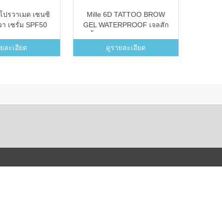
โปรวาเมด เซนซิ
Mille 6D TATTOO BROW
Bana
วา เซรั่ม SPF50
GEL WATERPROOF เจลสัก
ควบคุ
คิ้ว 6 มิติ #Mocha Brown
กล้วย 
(3.5g.) (Mocha Brown)
ายละเอียด
ดูรายละเอียด