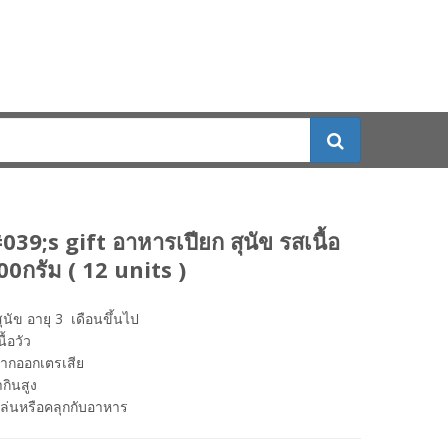
9;s gift อาหารเปียก สุนัข รสเนื้อ
00กรัม ( 12 units )
ุนัข อายุ 3 เดือนขึ้นไป
ื้อวัว
ากออกเตรเสีย
กินสูง
ล่นหรือคลุกกับอาหาร