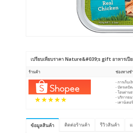
เปรียบเทียบราคา
Nature&#039;s gift อาหารเปียก ส
ร้านค้า
ช่องทางชำ
- การเก็บเ
- บัตรเดบิต
- โอนผ่าน
- บริการธ
- เคาน์เตอร์
ติดต่อร้านค้า
รีวิว
สินค้า
แ
ข้อมูล
สินค้า