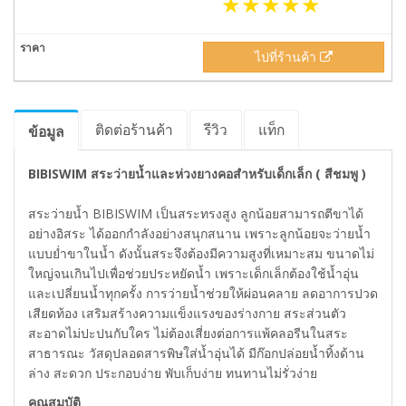
ไปที่ร้านค้า
ติดต่อร้านค้า
รีวิว
แท็ก
ข้อมูล
BIBISWIM สระว่ายน้ำและห่วงยางคอสำหรับเด็กเล็ก ( สีชมพู )
สระว่ายน้ำ BIBISWIM เป็นสระทรงสูง ลูกน้อยสามารถตีขาได้
อย่างอิสระ ได้ออกกำลังอย่างสนุกสนาน เพราะลูกน้อยจะว่ายน้ำ
แบบย่ำขาในน้ำ ดังนั้นสระจึงต้องมีความสูงที่เหมาะสม ขนาดไม่
ใหญ่จนเกินไปเพื่อช่วยประหยัดน้ำ เพราะเด็กเล็กต้องใช้น้ำอุ่น
และเปลี่ยนน้ำทุกครั้ง การว่ายน้ำช่วยให้ผ่อนคลาย ลดอาการปวด
เสียดท้อง เสริมสร้างความแข็งแรงของร่างกาย สระส่วนตัว
สะอาดไม่ปะปนกับใคร ไม่ต้องเสี่ยงต่อการแพ้คลอรีนในสระ
สาธารณะ วัสดุปลอดสารพิษใส่น้ำอุ่นได้ มีก๊อกปล่อยน้ำทิ้งด้าน
ล่าง สะดวก ประกอบง่าย พับเก็บง่าย ทนทานไม่รั่วง่าย
คุณสมบัติ