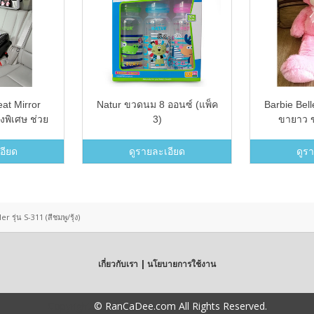
eat Mirror
Natur ขวดนม 8 ออนซ์ (แพ็ค
Barbie Bell
งพิเศษ ช่วย
3)
ขายาว ข
ุณแม่ขณะขับ
25&quot; ส
จนค่ะ
อียด
ดูรายละเอียด
ดูร
 รุ่น S-311 (สีชมพู/รุ้ง)
เกี่ยวกับเรา | นโยบายการใช้งาน
Copyright
© RanCaDee.com All Rights Reserved.