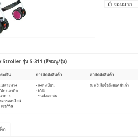
ชอบมาก
troller รุ่น S-311 (สีชมพู/รุ้ง)
ระเงิน
การจัดส่งสินค้า
ค่าจัดส่งสินค้า
งินปลายทาง
- ลงทะเบียน
ส่งฟรีเมื่อซื้อถึงยอดขั้นต่ำ
/บัตรเครดิต
- EMS
ธนาคาร
- ขนส่งเอกชน
นาคารออนไลน์
 เซอร์วิส
ท็ก