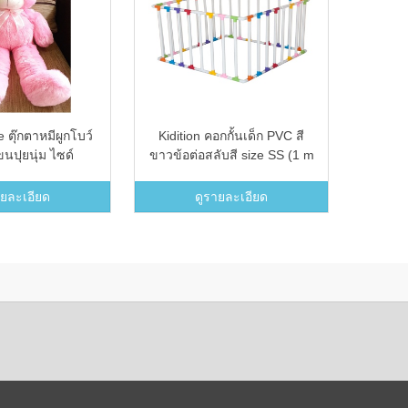
e ตุ๊กตาหมีผูกโบว์
Kidition คอกกั้นเด็ก PVC สี
นปุยนุ่ม ไซด์
ขาวข้อต่อสลับสี size SS (1 m
ีชมพูหวาน&quot;
x 1 m) DIY
ายละเอียด
ดูรายละเอียด