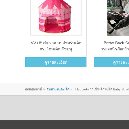
06T
VV เต๊นท์ปราสาท สำหรับเด็ก
Britax Back S
Carrier
กระโจมเด็ก สีชมพู
กระจกนิรภัยกว้า
ant
ให้น้องมองเห็นค
ange) -
รถได้ชัดเ
ดูรายละเอียด
ดูรายละเ
คุณอยู่หน้านี้ >
สินค้าแม่และเด็ก
>
HHsociety รถเข็นเด็กพับได้ Baby Stroller