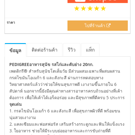
ไปที่ร้านค้า
ติดต่อร้านค้า
รีวิว
แท็ก
ข้อมูล
PEDIGREEอาหารสุนัข รสไก่และตับย่าง 20กก.
เพดดิกรี® สำหรับสุนัขโตเต็มวัย มีส่วนผสมเฉพาะที่ผสมผสาน
กรดไขมันโอเมก้า 6 และสังกะสี ผ่านการทดสอบทาง
วิทยาศาสตร์แล้วว่าช่วยให้ขนสุขภาพดี เงางามขึ้นภายใน 6
สัปดาห์ นอกจากนี้ยังมีคุณค่าทางสารอาหารครบถ้วนอย่างที่เค้า
ต้องการ เพื่อให้เค้าได้เอร็ดอร่อย และมีสุขภาพที่ดีครบ 5 ประการ
จุดเด่น
1. กรดไขมันโอเมก้า 6 และสังกะสี เพื่อสุขภาพผิวที่ดี พร้อมขน
นุ่มสวยเงางาม
2. แคลเซียมและฟอสฟอรัส เสริมสร้างกระดูกและฟันให้แข็งแรง
3. ใยอาหาร ช่วยให้มีระบบย่อยอาหารและการขับถ่ายที่ดี