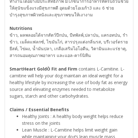
ทำงานได้อย่างมีประสิทธิภาพ มีโภชนาการอาหารที่ครบถ้วนช่วย
ให้สุนัขแข็งแรงมีสุขภาพดี อุดมด้วยโอเมก้า3 และ 6 ช่วย
บำรุงสุขภาพผิวหนังและสุขภาพขนให้เงางาม
Nutritions
ข้าว, ผลพลอยได้จากสัตว์ปีกป่น, บีทพัลพ์,ปลาป่น, แครอทป่น, รำ
ข้าว, เมล็ดแฟลกซ์, ไขมันไก่, สารปรุงแต่งกลิ่นรส, บรีเวอร์ดราย
ยีสต์, ไข่ผง, น้ำมันปลา, เกลือเสริมไอโอดีน, วิตามินและแร่ธาตุ,
สารถนอมคุณภาพอาหาร และแอล-คาร์นิทีน
SmartHeart GoldÒ Fit and Firm
contains L-Carnitine. L-
carnitine will help your dog maintain an ideal weight for a
healthy lifestyle by increasing the use of body fat as energy
source and elevating enzymes needed to metabolize
sugars, starch and other carbohydrates.
Claims / Essential Benefits
Healthy Joints : A healthy body weight helps reduce
stress on the joints
Lean Muscle : L-Carnitine helps limit weight gain
while maintaining your dog’s lean muscle mass